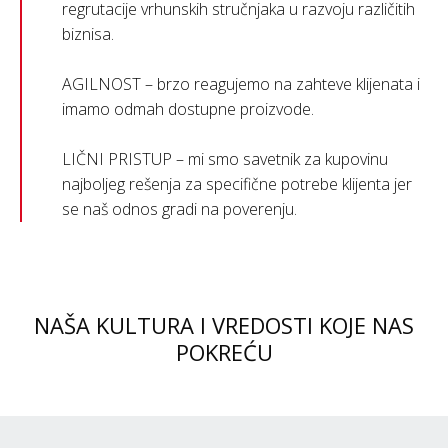
regrutacije vrhunskih stručnjaka u razvoju različitih
biznisa.
AGILNOST – brzo reagujemo na zahteve klijenata i
imamo odmah dostupne proizvode.
LIČNI PRISTUP – mi smo savetnik za kupovinu
najboljeg rešenja za specifične potrebe klijenta jer
se naš odnos gradi na poverenju.
NAŠA KULTURA I VREDOSTI KOJE NAS
POKREĆU