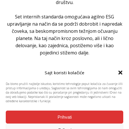
društvu.
Set internih standarda omogućava agilno ESG
upravljanje na način da se podrži dobrobit i napredak
čoveka, sa beskompromisnom težnjom očuvanju
planete. Na taj način kroz poslovno, ali i lično
delovanje, kao zajednica, postižemo više i kao
pojedinci stižemo dalje.
Sajt koristi kolačiće
Da bismo pružili najbolje iskustvo, koristimo tehnologije poput kolačića za čuvanje i/ili
pristup informacijama o uređaju. Saglasnost sa ovim tehnologijama će nam omogućiti
da obrađujemo podatke kao što su ponašanje pri pregledanju ili jedinstveni ID-ovi na
ovoj veb lokaciji. Nepristanak ili povlačenje saglasnosti može negativno uticati na
određene karakteristike i funkcije.
Prihvati