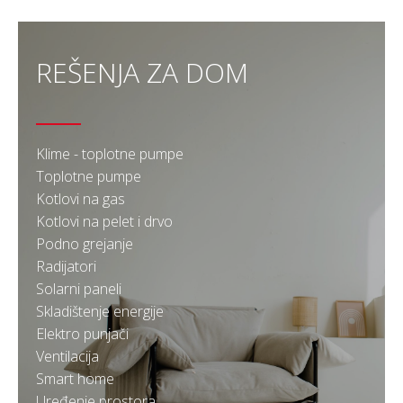
REŠENJA ZA DOM
Klime - toplotne pumpe
Toplotne pumpe
Kotlovi na gas
Kotlovi na pelet i drvo
Podno grejanje
Radijatori
Solarni paneli
Skladištenje energije
Elektro punjači
Ventilacija
Smart home
Uređenje prostora