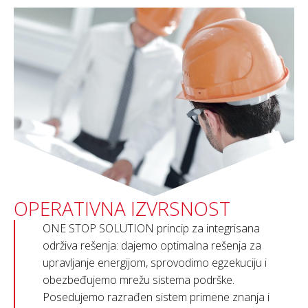
OPERATIVNA IZVRSNOST
ONE STOP SOLUTION princip za integrisana
održiva rešenja: dajemo optimalna rešenja za
upravljanje energijom, sprovodimo egzekuciju i
obezbeđujemo mrežu sistema podrške.
Posedujemo razrađen sistem primene znanja i