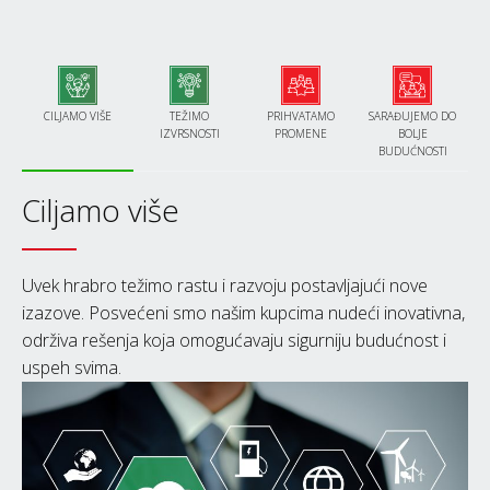
CILJAMO VIŠE
TEŽIMO
PRIHVATAMO
SARAĐUJEMO DO
IZVRSNOSTI
PROMENE
BOLJE
BUDUĆNOSTI
Ciljamo više
Uvek hrabro težimo rastu i razvoju postavljajući nove
izazove. Posvećeni smo našim kupcima nudeći inovativna,
održiva rešenja koja omogućavaju sigurniju budućnost i
uspeh svima.