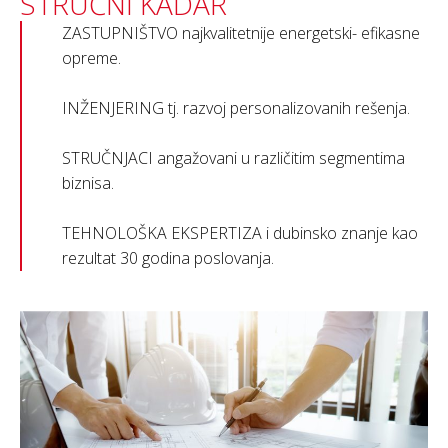
STRUČNI KADAR
ZASTUPNIŠTVO najkvalitetnije energetski- efikasne
opreme.
INŽENJERING tj. razvoj personalizovanih rešenja.
STRUČNJACI angažovani u različitim segmentima
biznisa.
TEHNOLOŠKA EKSPERTIZA i dubinsko znanje kao
rezultat 30 godina poslovanja.