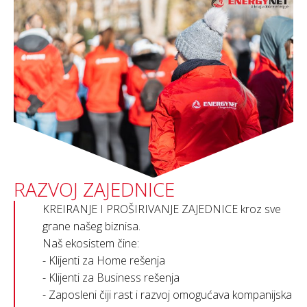
RAZVOJ ZAJEDNICE
KREIRANJE I PROŠIRIVANJE ZAJEDNICE kroz sve
grane našeg biznisa.
Naš ekosistem čine:
- Klijenti za Home rešenja
- Klijenti za Business rešenja
- Zaposleni čiji rast i razvoj omogućava kompanijska