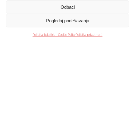
Odbaci
Pogledaj podešavanja
Kontakt centar
066 090 090
Politika kolačića - Cookie Policy
Politika privatnosti
Radno vreme
Ponedeljak - Petak: 8 -16h
Lokacije
Pogledaj mapu
REŠENJA ZA DOM