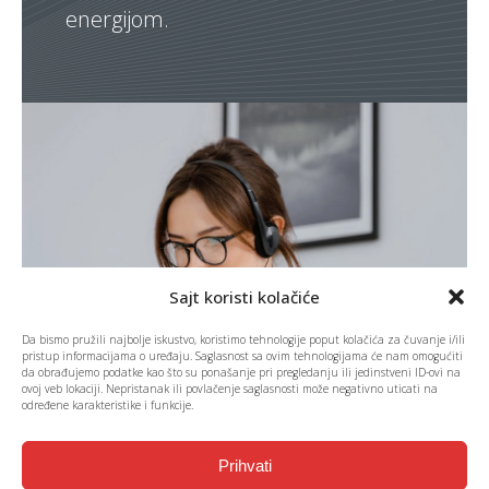
energijom.
Sajt koristi kolačiće
Da bismo pružili najbolje iskustvo, koristimo tehnologije poput kolačića za čuvanje i/ili
pristup informacijama o uređaju. Saglasnost sa ovim tehnologijama će nam omogućiti
da obrađujemo podatke kao što su ponašanje pri pregledanju ili jedinstveni ID-ovi na
ovoj veb lokaciji. Nepristanak ili povlačenje saglasnosti može negativno uticati na
određene karakteristike i funkcije.
Prihvati