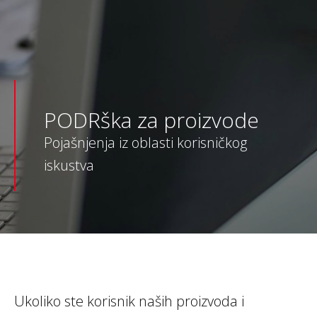
PODRška za proizvode
Pojašnjenja iz oblasti korisničkog
iskustva
Ukoliko ste korisnik naših proizvoda i