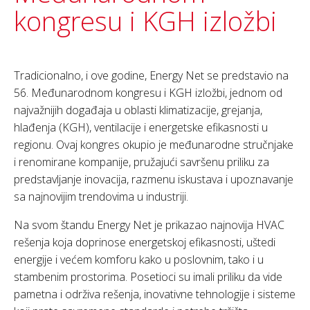
kongresu i KGH izložbi
Tradicionalno, i ove godine, Energy Net se predstavio na
56. Međunarodnom kongresu i KGH izložbi, jednom od
najvažnijih događaja u oblasti klimatizacije, grejanja,
hlađenja (KGH), ventilacije i energetske efikasnosti u
regionu. Ovaj kongres okupio je međunarodne stručnjake
i renomirane kompanije, pružajući savršenu priliku za
predstavljanje inovacija, razmenu iskustava i upoznavanje
sa najnovijim trendovima u industriji.
Na svom štandu Energy Net je prikazao najnovija HVAC
rešenja koja doprinose energetskoj efikasnosti, uštedi
energije i većem komforu kako u poslovnim, tako i u
stambenim prostorima. Posetioci su imali priliku da vide
pametna i održiva rešenja, inovativne tehnologije i sisteme