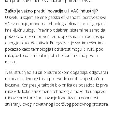
koji prate savremene standarde i potrebe tržišta.
Zašto je važno pratiti inovacije u HVAC industriji?
U svetu u kojem se energetska efikasnost i održivost sve
više vrednuju, moderna tehnologija klimatizacije i grejanja
ima ključnu ulogu. Pravilno odabrani sistemi ne samo da
poboljšavaju komfor, već i značajno smanjuju potrošnju
energije i ekološki otisak. Energy Net je svojim rešenjima
pokazao kako tehnologija i održivost mogu ići ruku pod
ruku, uz to da su realne potrebe korisnika na prvom
mestu.
Naši stručnjaci su bili prisutni tokom događaja, odgovarali
na pitanja, demonstrirali proizvode i delili svoja stručna
iskustva. Kongres je takođe bio prilika da posetioci iz prve
ruke vide kako savremena tehnologija može da unapredi
njihove prostore i poslovanje.kspertizama doprinosi
stvaranju ovog inovativnog i održivog poslovnog prostora.