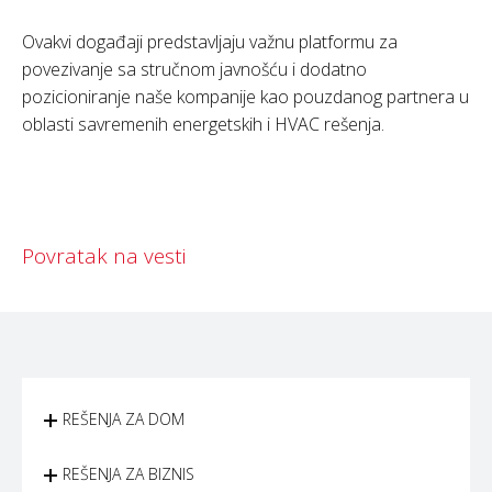
Ovakvi događaji predstavljaju važnu platformu za
povezivanje sa stručnom javnošću i dodatno
pozicioniranje naše kompanije kao pouzdanog partnera u
oblasti savremenih energetskih i HVAC rešenja.
Povratak na vesti
REŠENJA ZA DOM
REŠENJA ZA BIZNIS