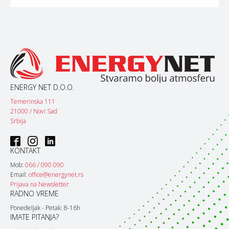
ENERGY NET D.O.O.
Temerinska 111
21000 / Novi Sad
Srbija
KONTAKT
Mob:
066 / 090 090
Email:
office@energynet.rs
Prijava na Newsletter
RADNO VREME
Ponedeljak - Petak: 8-16h
IMATE PITANJA?