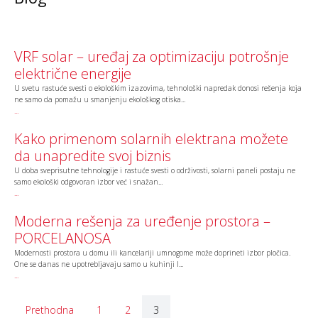
VRF solar – uređaj za optimizaciju potrošnje
električne energije
U svetu rastuće svesti o ekološkim izazovima, tehnološki napredak donosi rešenja koja
ne samo da pomažu u smanjenju ekološkog otiska...
...
Kako primenom solarnih elektrana možete
da unapredite svoj biznis
U doba sveprisutne tehnologije i rastuće svesti o održivosti, solarni paneli postaju ne
samo ekološki odgovoran izbor već i snažan...
...
Moderna rešenja za uređenje prostora –
PORCELANOSA
Modernosti prostora u domu ili kancelariji umnogome može doprineti izbor pločica.
One se danas ne upotrebljavaju samo u kuhinji I...
...
Prethodna
1
2
3