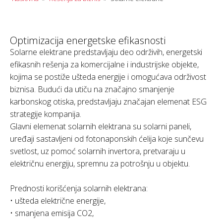
Optimizacija energetske efikasnosti
Solarne elektrane predstavljaju deo održivih, energetski
efikasnih rešenja za komercijalne i industrijske objekte,
kojima se postiže ušteda energije i omogućava održivost
biznisa. Budući da utiču na značajno smanjenje
karbonskog otiska, predstavljaju značajan elemenat ESG
strategije kompanija.
Glavni elemenat solarnih elektrana su solarni paneli,
uređaji sastavljeni od fotonaponskih ćelija koje sunčevu
svetlost, uz pomoć solarnih invertora, pretvaraju u
električnu energiju, spremnu za potrošnju u objektu.
Prednosti korišćenja solarnih elektrana:
• ušteda električne energije,
• smanjena emisija CO2,