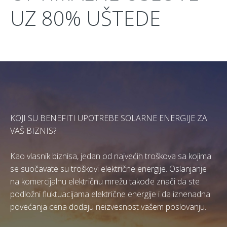
UZ 80% UŠTEDE
KOJI SU BENEFITI UPOTREBE SOLARNE ENERGIJE ZA
VAŠ BIZNIS?
Kao vlasnik biznisa, jedan od najvećih troškova sa kojima
se suočavate su troškovi električne energije. Oslanjanje
na komercijalnu električnu mrežu takođe znači da ste
podložni fluktuacijama električne energije i da iznenadna
povećanja cena dodaju neizvesnost vašem poslovanju.