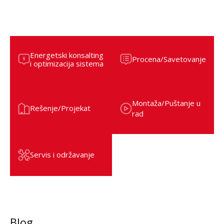
Energetski konsalting
Procena/Savetovanje
i optimizacija sistema
Montaža/Puštanje u
Rešenje/Projekat
rad
Servis i održavanje
Blog