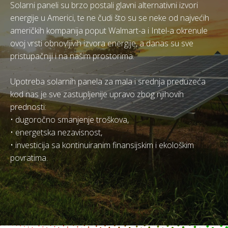
Solarni paneli su brzo postali glavni alternativni izvori
energije u Americi, te ne čudi što su se neke od najvećih
američkih kompanija poput Walmart-a i Intel-a okrenule
ovoj vrsti obnovljivih izvora energije, a danas su sve
pristupačniji i na našim prostorima.
Upotreba solarnih panela za mala i srednja preduzeća
kod nas je sve zastupljenije upravo zbog njihovih
prednosti:
• dugoročno smanjenje troškova,
• energetska nezavisnost,
• investicija sa kontinuiranim finansijskim i ekološkim
povratima.