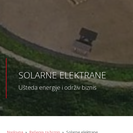
SOLARNE ELEKTRANE
Ušteda energije i održiv biznis
Naslovna
»
Rešenja za biznis
»
Solarne elektrane