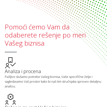
Pomoći ćemo Vam da
odaberete rešenje po meri
Vašeg biznisa
Analiza i procena
Pažljivo slušamo potrebe Vašeg biznisa, Vaše specifične želje i
sagledavamo Vaš prostor kako bi naš tim stručnjaka sproveo detaljnu
analizu.