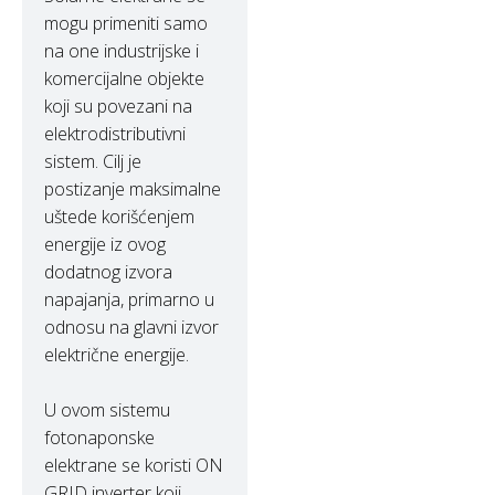
mogu primeniti samo
na one industrijske i
komercijalne objekte
koji su povezani na
elektrodistributivni
sistem. Cilj je
postizanje maksimalne
uštede korišćenjem
energije iz ovog
dodatnog izvora
napajanja, primarno u
odnosu na glavni izvor
električne energije.
U ovom sistemu
fotonaponske
elektrane se koristi ON
GRID inverter koji