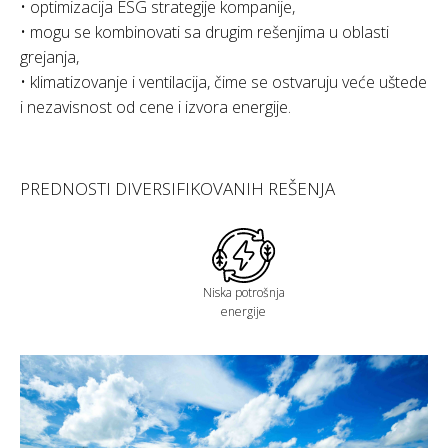
• optimizacija ESG strategije kompanije,
• mogu se kombinovati sa drugim rešenjima u oblasti
grejanja,
• klimatizovanje i ventilacija, čime se ostvaruju veće uštede
i nezavisnost od cene i izvora energije.
PREDNOSTI DIVERSIFIKOVANIH REŠENJA
Niska potrošnja
energije