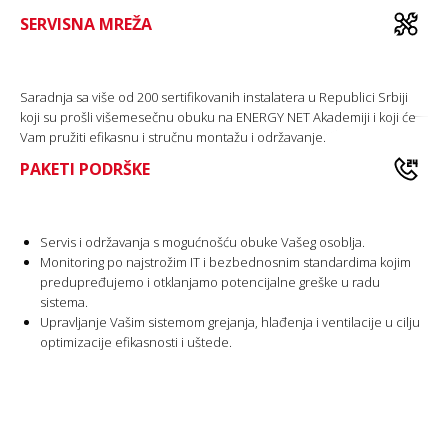
SERVISNA MREŽA
Saradnja sa više od 200 sertifikovanih instalatera u Republici Srbiji
koji su prošli višemesečnu obuku na ENERGY NET Akademiji i koji će
Vam pružiti efikasnu i stručnu montažu i održavanje.
PAKETI PODRŠKE
Servis i održavanja s mogućnošću obuke Vašeg osoblja.
Monitoring po najstrožim IT i bezbednosnim standardima kojim
predupređujemo i otklanjamo potencijalne greške u radu
sistema.
Upravljanje Vašim sistemom grejanja, hlađenja i ventilacije u cilju
optimizacije efikasnosti i uštede.