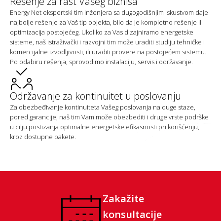
Rešenje za rast Vašeg biznisa
Energy Net ekspertski tim inženjera sa dugogodišnjim iskustvom daje
najbolje rešenje za Vaš tip objekta, bilo da je kompletno rešenje ili
optimizacija postojećeg. Ukoliko za Vas dizajniramo energetske
sisteme, naš istraživački i razvojni tim može uraditi studiju tehničke i
komercijalne izvodljivosti, ili uraditi provere na postojećem sistemu.
Po odabiru rešenja, sprovodimo instalaciju, servis i održavanje.
Održavanje za kontinuitet u poslovanju
Za obezbeđivanje kontinuiteta Vašeg poslovanja na duge staze,
pored garancije, naš tim Vam može obezbediti i druge vrste podrške
u cilju postizanja optimalne energetske efikasnosti pri korišćenju,
kroz dostupne pakete.
Zakažite
konsultacije