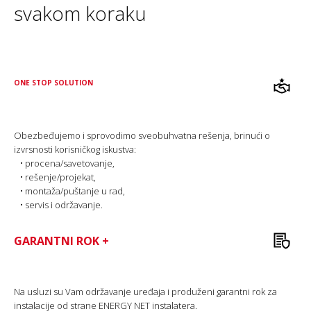
svakom koraku
ONE STOP SOLUTION
Obezbeđujemo i sprovodimo sveobuhvatna rešenja, brinući o
izvrsnosti korisničkog iskustva:
• procena/savetovanje,
• rešenje/projekat,
• montaža/puštanje u rad,
• servis i održavanje.
GARANTNI ROK +
Na usluzi su Vam održavanje uređaja i produženi garantni rok za
instalacije od strane ENERGY NET instalatera.